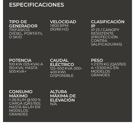
ESPECIFICACIONES
TIPO DE
VELOCIDAD
CLASIFICACIÓN
GENERADOR
1 800 RPM
IP
(50/60 HZ)
TRIFÁSICO,
IP 23 / CANOPY
DIÉSEL, PORTÁTIL
RESISTENTE
O SKID
(PROTECCIÓN
CONTRA
SALPICADURAS)
POTENCIA
CAUDAL
PESO
100 KW (125 KVA) A
ELÉCTRICO
≈ 2 570 KG (QAS150)
150 KVA; HASTA
A +3 500 KG EN
125–500 KVA (100–
500 KVA+
MODELOS
400 KW)
GRANDES
DISPONIBLE
CONSUMO
ALTURA
MÁXIMO
MÁXIMA DE
≈ 26.9 L/H @ 100 %
ELEVACIÓN
CARGA (QAS 150);
N/A
HASTA 64 L/H EN
MODELOS
GRANDES