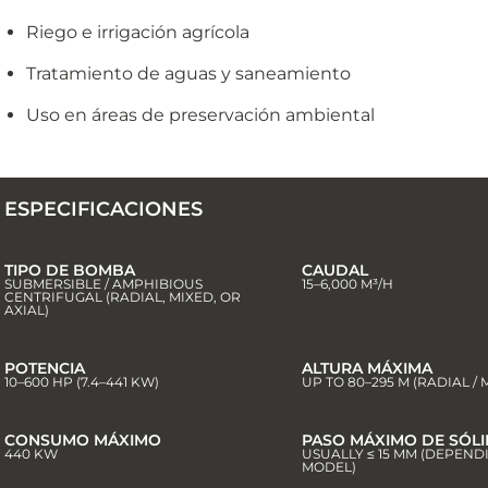
Riego e irrigación agrícola
Tratamiento de aguas y saneamiento
Uso en áreas de preservación ambiental
ESPECIFICACIONES
TIPO DE BOMBA
CAUDAL
SUBMERSIBLE / AMPHIBIOUS
15–6,000 M³/H
CENTRIFUGAL (RADIAL, MIXED, OR
AXIAL)
POTENCIA
ALTURA MÁXIMA
10–600 HP (7.4–441 KW)
UP TO 80–295 M (RADIAL /
CONSUMO MÁXIMO
PASO MÁXIMO DE SÓL
440 KW
USUALLY ≤ 15 MM (DEPEND
MODEL)