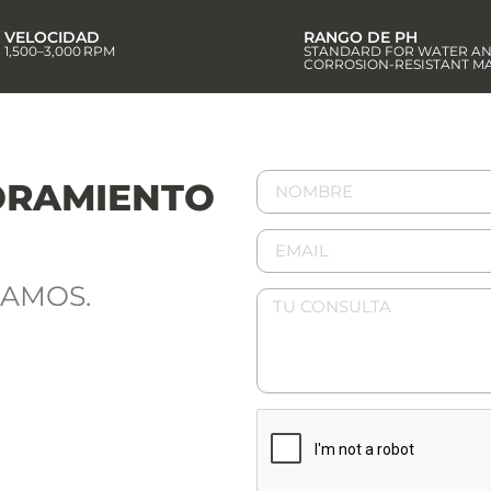
VELOCIDAD
RANGO DE PH
1,500–3,000 RPM
STANDARD FOR WATER AN
CORROSION-RESISTANT M
ORAMIENTO
DAMOS.