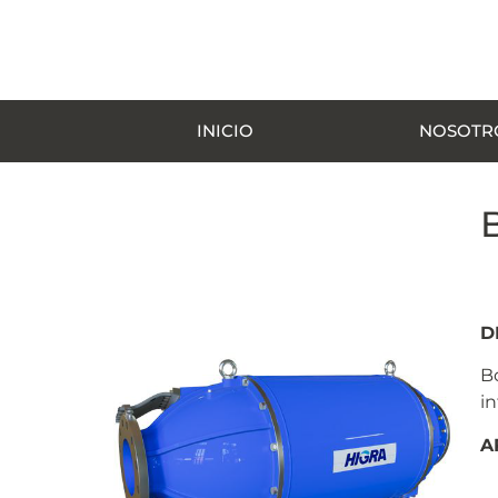
INICIO
NOSOTR
D
B
i
A