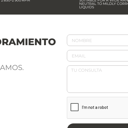
2 850–2 900 RPM
SUITABLE FOR A WIDE RA
NEUTRAL TO MILDLY CORR
LIQUIDS
ORAMIENTO
DAMOS.