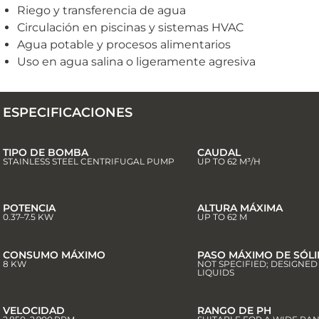
Riego y transferencia de agua
Circulación en piscinas y sistemas HVAC
Agua potable y procesos alimentarios
Uso en agua salina o ligeramente agresiva
ESPECIFICACIONES
TIPO DE BOMBA
CAUDAL
STAINLESS STEEL CENTRIFUGAL PUMP
UP TO 62 M³/H
POTENCIA
ALTURA MÁXIMA
0.37–7.5 KW
UP TO 62 M
CONSUMO MÁXIMO
PASO MÁXIMO DE SÓL
8 KW
NOT SPECIFIED; DESIGNE
LIQUIDS
VELOCIDAD
RANGO DE PH