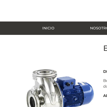
INICIO
NOSOTR
D
B
d
A