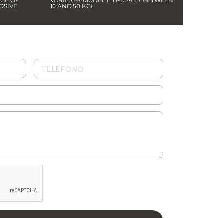
NGE OF
VARIES BY MODEL (TYPICALLY BETWEEN
OSIVE
10 AND 50 KG)